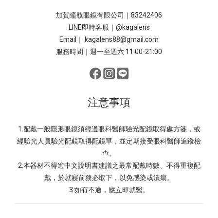
加賀瞳妝眼鏡有限公司｜83242406
LINE即時客服｜
@kagalens
Email｜ kagalens88@gmail.com
服務時間｜週一至週六 11:00-21:00
注意事項
1.配戴一般隱形眼鏡須經過眼科醫師驗光配鏡取得處方箋，或
經驗光人員驗光配鏡取得配鏡單，並定期接受眼科醫師追蹤檢
查。
2.本器材不得逾中文說明書建議之最常配戴時數、不得重複配
戴，於就寢前務必取下，以免感染或潰瘍。
3.如有不適，應立即就醫。