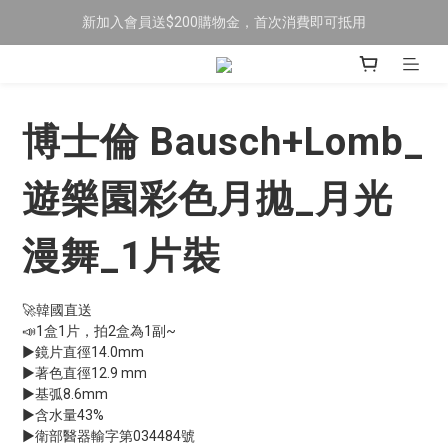
新加入會員送$200購物金，首次消費即可抵用
限時全館滿$699免運
訂閱LINE加好友，送$50購物金！
限時全館滿$699免運
博士倫 Bausch+Lomb_
遊樂園彩色月拋_月光
漫舞_1片裝
🚀韓國直送
📣1盒1片，拍2盒為1副~
▶鏡片直徑14.0mm 
▶著色直徑12.9 mm
▶基弧8.6mm 
▶含水量43%
▶衛部醫器輸字第034484號