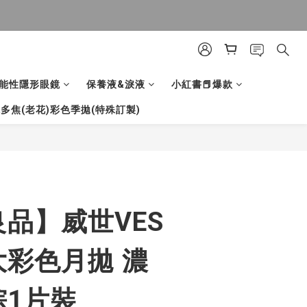
能性隱形眼鏡
保養液&淚液
小紅書📕爆款
多焦(老花)彩色季拋(特殊訂製)
立即購買
品】威世VES
彩色月拋 濃
棕1片裝