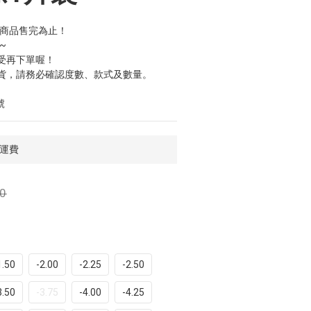
1，商品售完為止！
~
受再下單喔！
貨，請務必確認度數、款式及數量。
號
免運費
0
1.50
-2.00
-2.25
-2.50
3.50
-3.75
-4.00
-4.25