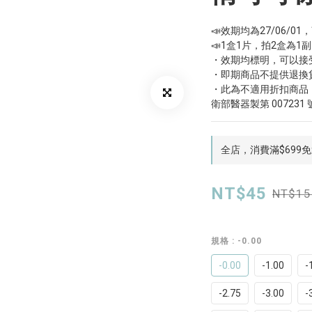
📣效期均為27/06/0
📣1盒1片，拍2盒為1副
・效期均標明，可以接
・即期商品不提供退換
・此為不適用折扣商品
衛部醫器製第 007231 
全店，消費滿$699
NT$45
NT$15
規格
: -0.00
-0.00
-1.00
-
-2.75
-3.00
-