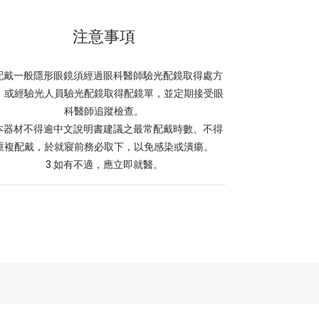
注意事項
.配戴一般隱形眼鏡須經過眼科醫師驗光配鏡取得處方
，或經驗光人員驗光配鏡取得配鏡單，並定期接受眼
科醫師追蹤檢查。
.本器材不得逾中文說明書建議之最常配戴時數、不得
重複配戴，於就寢前務必取下，以免感染或潰瘍。
3.如有不適，應立即就醫。