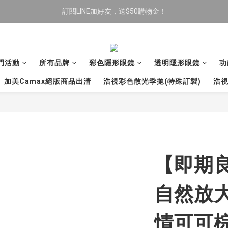
訂閱LINE加好友，送$50購物金！
限時全館滿$699免運
限時全館滿$699免運
門活動
所有品牌
彩色隱形眼鏡
透明隱形眼鏡
功
加美Camax絕版商品出清
浩視彩色散光季拋(特殊訂製)
浩視
【即期良
自然放大
情可可