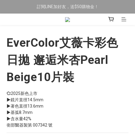
訂閱LINE加好友，送$50購物金！
限時全館滿$699免運
限時全館滿$699免運
EverColor艾薇卡彩色
日拋 邂逅米杏Pearl
Beige10片裝
💞2025新色上市
▶鏡片直徑14.5mm
▶著色直徑13.6mm
▶基弧8.7mm
▶含水量42%
衛部醫器製第 007342 號