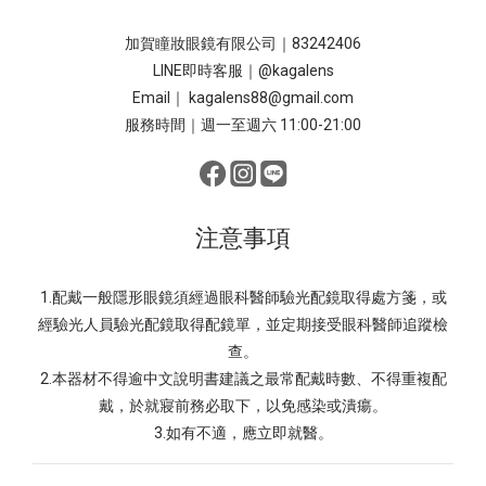
加賀瞳妝眼鏡有限公司｜83242406
LINE即時客服｜
@kagalens
Email｜ kagalens88@gmail.com
服務時間｜週一至週六 11:00-21:00
注意事項
1.配戴一般隱形眼鏡須經過眼科醫師驗光配鏡取得處方箋，或
經驗光人員驗光配鏡取得配鏡單，並定期接受眼科醫師追蹤檢
查。
2.本器材不得逾中文說明書建議之最常配戴時數、不得重複配
戴，於就寢前務必取下，以免感染或潰瘍。
3.如有不適，應立即就醫。