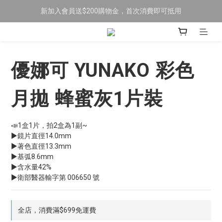
新加入會員送$200購物金，首次消費即可抵用
限時全館滿$699免運
訂閱LINE加好友，送$50購物金！
限時全館滿$699免運
優娜可 YUNAKO 彩色
月拋 蜂蜜灰1片裝
📣1盒1片，拍2盒為1副~
▶鏡片直徑14.0mm 
▶著色直徑13.3mm 
▶基弧8.6mm 
▶含水量42%
▶衛部醫器輸字第 006650 號
全店，消費滿$699免運費