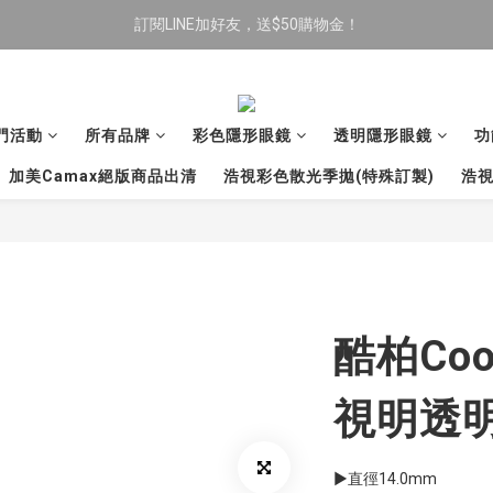
訂閱LINE加好友，送$50購物金！
限時全館滿$699免運
限時全館滿$699免運
門活動
所有品牌
彩色隱形眼鏡
透明隱形眼鏡
功
加美Camax絕版商品出清
浩視彩色散光季拋(特殊訂製)
浩視
酷柏Coop
視明透
▶直徑14.0mm 