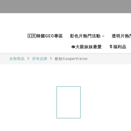
🇰🇷韓國GEO專區
彩色片熱門活動
透明片熱
👁大眼妹妹最愛
🔖福利品
全部商品
所有品牌
酷柏CooperVision