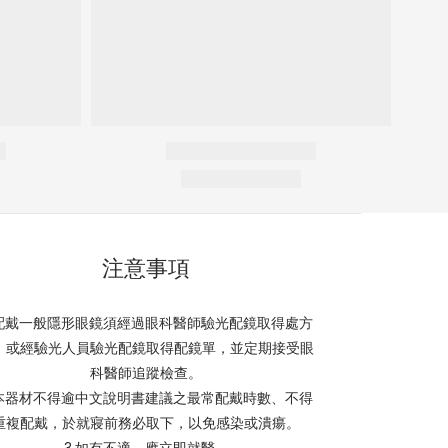
注意事項
.配戴一般隱形眼鏡須經過眼科醫師驗光配鏡取得處方
，或經驗光人員驗光配鏡取得配鏡單，並定期接受眼
科醫師追蹤檢查。
.本器材不得逾中文說明書建議之最常配戴時數、不得
重複配戴，於就寢前務必取下，以免感染或潰瘍。