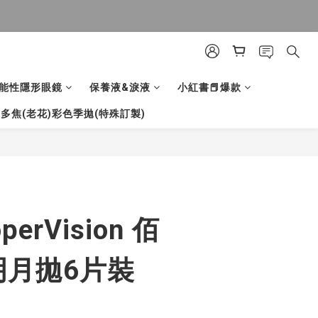
能性隱形眼鏡
保養液&淚液
小紅書📕爆款
多焦(老花)彩色季拋(特殊訂製)
立即購買
erVision 佰
明月拋6片裝