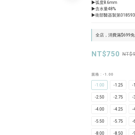
▶弧度8.6mm 
▶含水量48%
▶衛部醫器製第01859
全店，消費滿$699
NT$750
NT$
規格
: -1.00
-1.00
-1.25
-
-2.50
-2.75
-
-4.00
-4.25
-
-5.50
-5.75
-
-8.00
-8.50
-