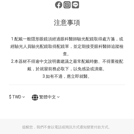
注意事項
1.配戴一般隱形眼鏡須經過眼科醫師驗光配鏡取得處方箋，或
經驗光人員驗光配鏡取得配鏡單，並定期接受眼科醫師追蹤檢
查。
2.本器材不得逾中文說明書建議之最常配戴時數、不得重複配
戴，於就寢前務必取下，以免感染或潰瘍。
3.如有不適，應立即就醫。
$
TWD
繁體中文
提醒您，我們不會以電話或簡訊方式通知變更付款方式。