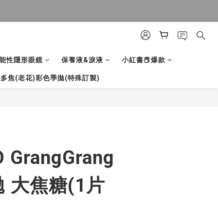
能性隱形眼鏡
保養液&淚液
小紅書📕爆款
多焦(老花)彩色季拋(特殊訂製)
立即購買
GrangGrang
 大焦糖(1片