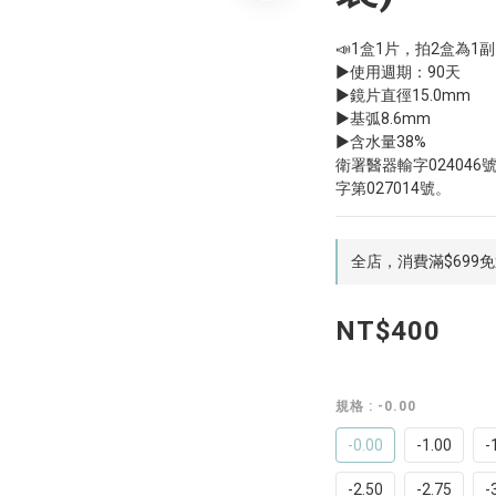
📣1盒1片，拍2盒為1副
▶使用週期：90天
▶鏡片直徑15.0mm
▶基弧8.6mm 
▶含水量38%
衛署醫器輸字024046
字第027014號。
全店，消費滿$699
NT$400
規格
: -0.00
-0.00
-1.00
-
-2.50
-2.75
-