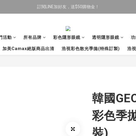
訂閱LINE加好友，送$50購物金！
限時全館滿$699免運
限時全館滿$699免運
門活動
所有品牌
彩色隱形眼鏡
透明隱形眼鏡
功
加美Camax絕版商品出清
浩視彩色散光季拋(特殊訂製)
浩視
韓國GEO 
彩色季拋
裝)