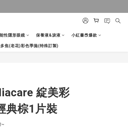
能性隱形眼鏡
保養液&淚液
小紅書📕爆款
多焦(老花)彩色季拋(特殊訂製)
立即購買
acare 綻美彩
經典棕1片裝
對~