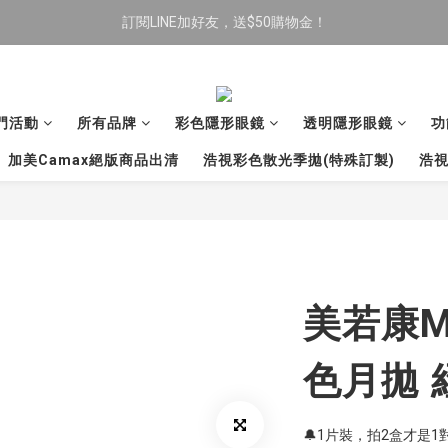
訂閱LINE加好友，送$50購物金！
限時全館滿$699免運
限時全館滿$699免運
門活動
所有品牌
彩色隱形眼鏡
透明隱形眼鏡
功
加美Camax絕版商品出清
浩視彩色散光季拋(特殊訂製)
浩視
美若康Mi
色月拋 
🔔1片裝，拍2盒才是1