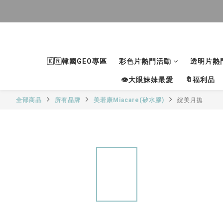
🇰🇷韓國GEO專區
彩色片熱門活動
透明片熱
👁大眼妹妹最愛
🔖福利品
全部商品
所有品牌
美若康Miacare(矽水膠)
綻美月拋