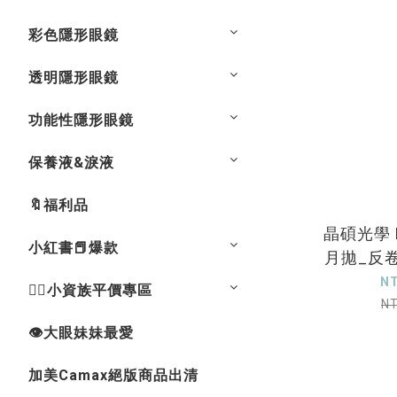
彩色隱形眼鏡
透明隱形眼鏡
功能性隱形眼鏡
保養液&淚液
🔖福利品
晶碩光學 H
小紅書📕爆款
月拋_反
N
💁‍♀️小資族平價專區
N
👁大眼妹妹最愛
加美Camax絕版商品出清