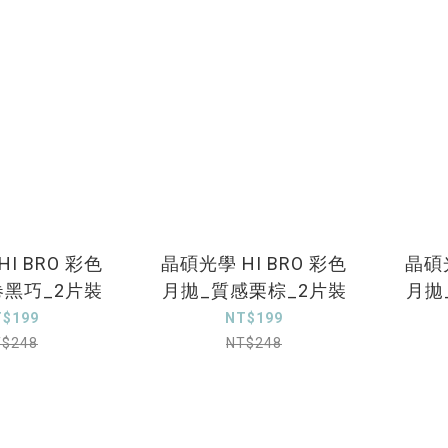
I BRO 彩色
晶碩光學 HI BRO 彩色
晶碩光
卷黑巧_2片裝
月拋_質感栗棕_2片裝
月拋
T$199
NT$199
T$248
NT$248