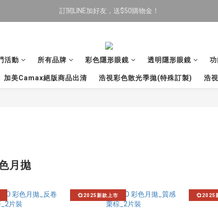
訂閱LINE加好友，送$50購物金！
限時全館滿$699免運
限時全館滿$699免運
門活動
所有品牌
彩色隱形眼鏡
透明隱形眼鏡
功
加美Camax絕版商品出清
浩視彩色散光季拋(特殊訂製)
浩視
彩色月拋
💞2025新款上市
💞202