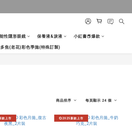
能性隱形眼鏡
保養液&淚液
小紅書📕爆款
多焦(老花)彩色季拋(特殊訂製)
商品排序
每頁顯示 24 個
5新款上市
💞2025新款上市