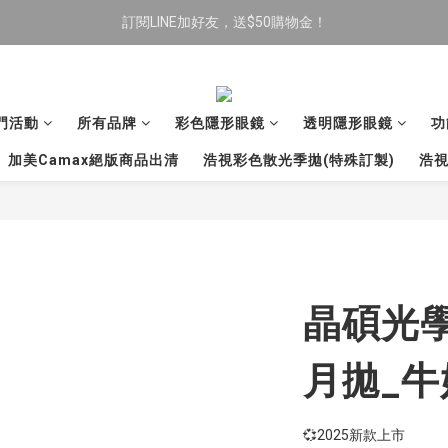
限時全館滿$699免運
限時全館滿$699免運
新加入會員送$200購物金，首次消費即可抵用
訂閱LINE加好友，送$50購物金！
門活動
所有品牌
彩色隱形眼鏡
透明隱形眼鏡
功
限時全館滿$699免運
加美Camax絕版商品出清
浩視彩色散光季拋(特殊訂製)
浩視
晶碩光學 
月拋_牛
💞2025新款上市