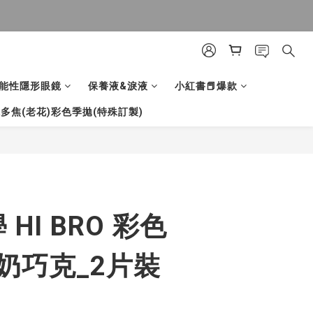
能性隱形眼鏡
保養液&淚液
小紅書📕爆款
多焦(老花)彩色季拋(特殊訂製)
立即購買
HI BRO 彩色
奶巧克_2片裝