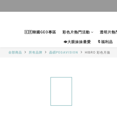
🇰🇷韓國GEO專區
彩色片熱門活動
透明片熱
👁大眼妹妹最愛
🔖福利品
全部商品
所有品牌
晶碩PEGAVISION
HIBRO 彩色月拋