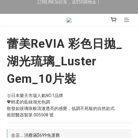
限時全館滿$699免運
限時全館滿$699免運
新加入會員送$200購物金，首次消費即可抵用
訂閱LINE加好友，送$50購物金！
蕾美ReVIA 彩色日拋_
限時全館滿$699免運
湖光琉璃_Luster
Gem_10片裝
🥇日本樂天市場人氣NO.1品牌
💖輕柔的藍綠湖光色調
散發如玻璃珠般清澈透亮的感覺，低調不死板的自然款式
衛部醫器製第 005508 號
全店，消費滿$699免運費