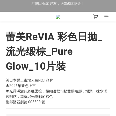
限時全館滿$699免運
限時全館滿$699免運
新加入會員送$200購物金，首次消費即可抵用
訂閱LINE加好友，送$50購物金！
蕾美ReVIA 彩色日拋_
限時全館滿$699免運
流光缎棕_Pure
Glow_10片裝
🥇日本樂天市場人氣NO.1品牌
🔔2026年新色上市
💖光澤滿溢的絲緞柔棕，極細邊框勾勒雙眼輪廓，增添一抹水潤
透明感，織就緞光溢彩的棕色
衛部醫器製第 005508 號