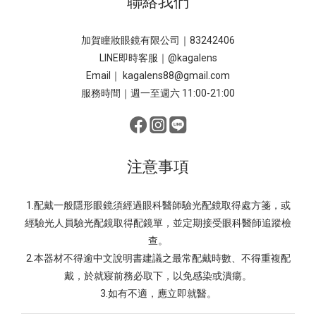
聯絡我們
加賀瞳妝眼鏡有限公司｜83242406
LINE即時客服｜
@kagalens
Email｜ kagalens88@gmail.com
服務時間｜週一至週六 11:00-21:00
注意事項
1.配戴一般隱形眼鏡須經過眼科醫師驗光配鏡取得處方箋，或
經驗光人員驗光配鏡取得配鏡單，並定期接受眼科醫師追蹤檢
查。
2.本器材不得逾中文說明書建議之最常配戴時數、不得重複配
戴，於就寢前務必取下，以免感染或潰瘍。
3.如有不適，應立即就醫。