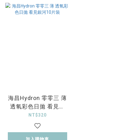
海昌Hydron 零零三 薄
透氧彩色日拋 看見銀
河10片裝
NT$320
加入購物車