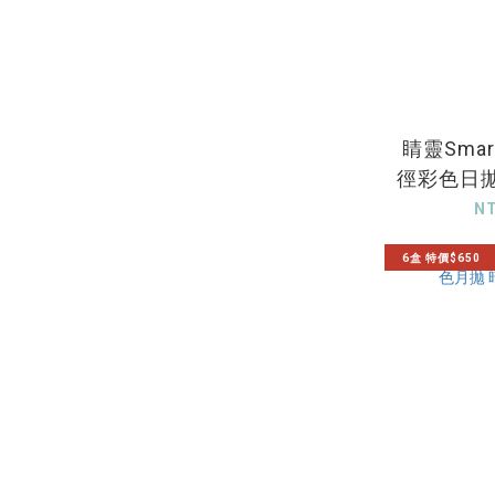
睛靈Smart
徑彩色日拋
N
6盒 特價$650