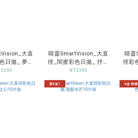
Vision_大直
睛靈SmartVision_大直
睛靈S
色日拋_ 夢幻
徑_閨蜜彩色日拋_ 抒情
徑彩
_10片裝
日光_10片裝
T$290
NT$290
買5送1
6盒 特價