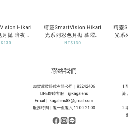
sion Hikari
睛靈SmartVision Hikari
睛靈Sma
色月拋 暗夜黑
光系列彩色月拋 暮曜金
光系
1片裝
1片裝
T$130
NT$130
聯絡我們
加賀瞳妝眼鏡有限公司｜83242406
1
LINE即時客服｜
@kagalens
箋
Email｜ kagalens88@gmail.com
服務時間｜週一至週六 11:00-21:00
2