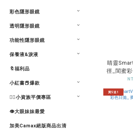
彩色隱形眼鏡
透明隱形眼鏡
功能性隱形眼鏡
保養液&淚液
睛靈Smart
🔖福利品
徑_閨蜜彩
電音
N
小紅書📕爆款
買5送1
💁‍♀️小資族平價專區
👁大眼妹妹最愛
加美Camax絕版商品出清