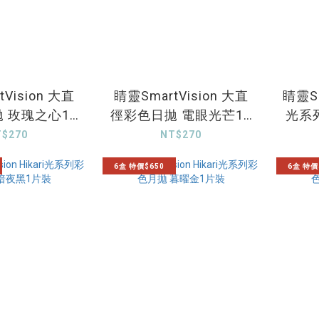
Vision 大直
睛靈SmartVision 大直
睛靈Sma
 玫瑰之心10
徑彩色日拋 電眼光芒10
光系
片裝
片裝
T$270
NT$270
6盒 特價$650
6盒 特價