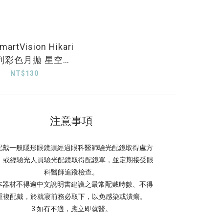
rtVision Hikari
列彩色月拋 星空灰
1片裝
NT$130
注意事項
.配戴一般隱形眼鏡須經過眼科醫師驗光配鏡取得處方
，或經驗光人員驗光配鏡取得配鏡單，並定期接受眼
科醫師追蹤檢查。
.本器材不得逾中文說明書建議之最常配戴時數、不得
重複配戴，於就寢前務必取下，以免感染或潰瘍。
3.如有不適，應立即就醫。