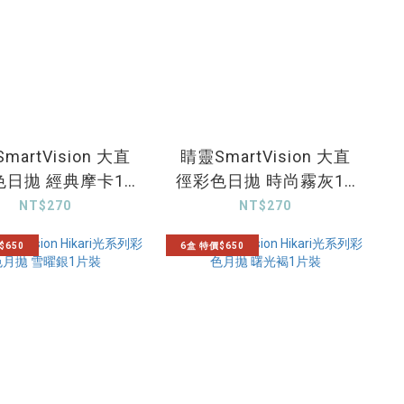
martVision 大直
睛靈SmartVision 大直
色日拋 經典摩卡10
徑彩色日拋 時尚霧灰10
片裝
片裝
NT$270
NT$270
$650
6盒 特價$650