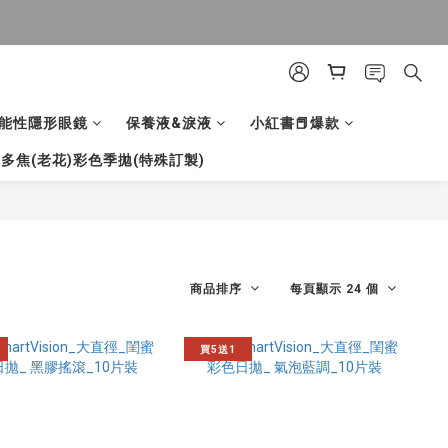
能性隱形眼鏡
保養液&淚液
小紅書📕爆款
多焦(老花)彩色季拋(特殊訂製)
商品排序
每頁顯示 24 個
買5送1