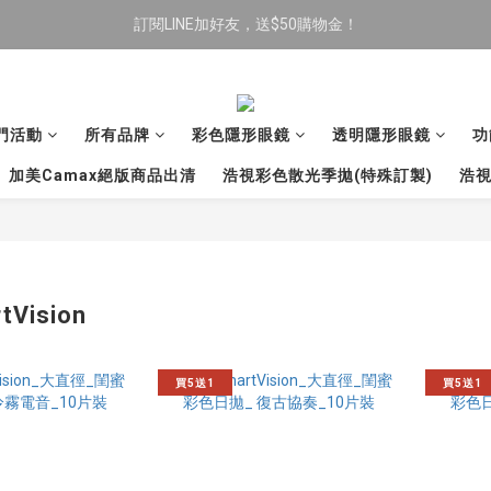
訂閱LINE加好友，送$50購物金！
限時全館滿$699免運
限時全館滿$699免運
門活動
所有品牌
彩色隱形眼鏡
透明隱形眼鏡
功
加美Camax絕版商品出清
浩視彩色散光季拋(特殊訂製)
浩視
Vision
買5送1
買5送1