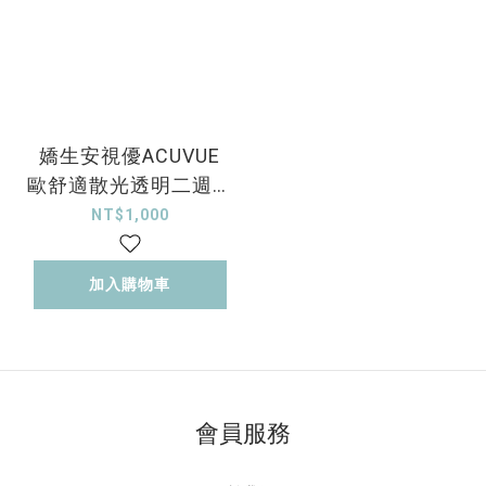
嬌生安視優ACUVUE
歐舒適散光透明二週拋
6片裝
NT$1,000
加入購物車
會員服務