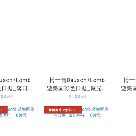
sch+Lomb
博士倫Bausch+Lomb
博士倫
色日拋_落日摩
遊樂園彩色日拋_聚光棕
遊樂
_10片裝
_10片裝
T$350
NT$350
60
韓國製造 2盒$560