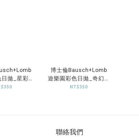
sch+Lomb
博士倫Bausch+Lomb
色日拋_星彩遊
遊樂園彩色日拋_奇幻午
10片裝
夜_10片裝
T$350
NT$350
聯絡我們