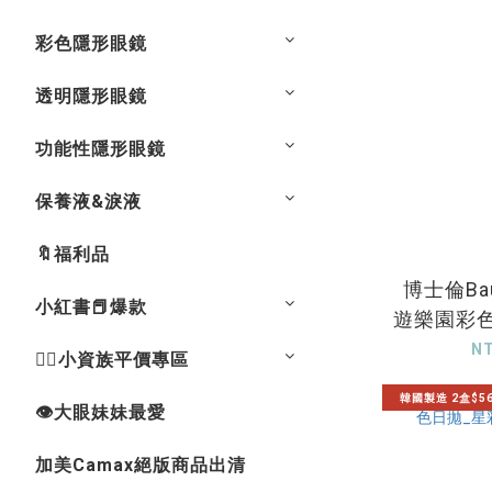
彩色隱形眼鏡
透明隱形眼鏡
功能性隱形眼鏡
保養液&淚液
🔖福利品
博士倫Bau
小紅書📕爆款
遊樂園彩
天輪
N
💁‍♀️小資族平價專區
韓國製造 2盒$5
👁大眼妹妹最愛
加美Camax絕版商品出清