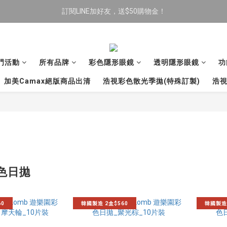
訂閱LINE加好友，送$50購物金！
限時全館滿$699免運
限時全館滿$699免運
門活動
所有品牌
彩色隱形眼鏡
透明隱形眼鏡
功
加美Camax絕版商品出清
浩視彩色散光季拋(特殊訂製)
浩視
色日拋
60
韓國製造 2盒$560
韓國製造 