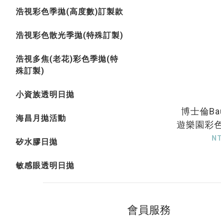
浩視彩色季拋(高度數)訂製款
浩視彩色散光季拋(特殊訂製)
浩視多焦(老花)彩色季拋(特
殊訂製)
小資族透明日拋
博士倫Bau
海昌月拋活動
遊樂園彩
行_
N
矽水膠日拋
敏感眼透明日拋
會員服務