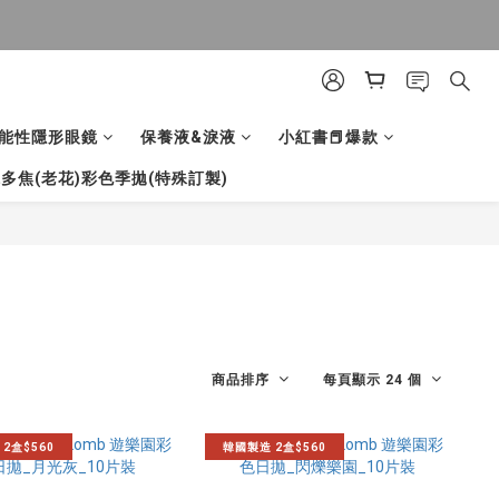
能性隱形眼鏡
保養液&淚液
小紅書📕爆款
多焦(老花)彩色季拋(特殊訂製)
商品排序
每頁顯示 24 個
2盒$560
韓國製造 2盒$560