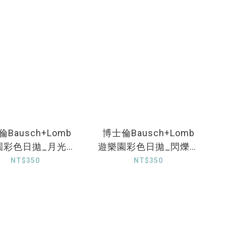
Bausch+Lomb
博士倫Bausch+Lomb
園彩色日拋_月光灰
遊樂園彩色日拋_閃爍樂
_10片裝
園_10片裝
NT$350
NT$350