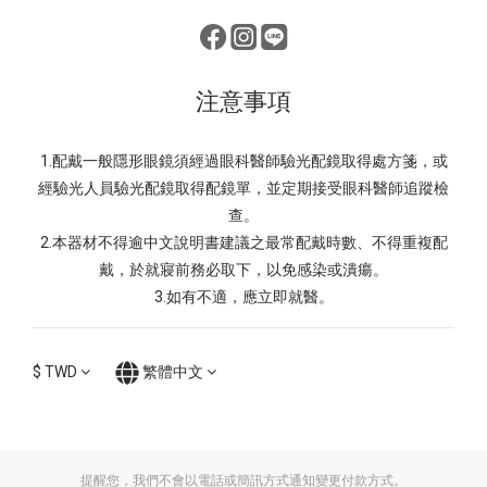
注意事項
1.配戴一般隱形眼鏡須經過眼科醫師驗光配鏡取得處方箋，或
經驗光人員驗光配鏡取得配鏡單，並定期接受眼科醫師追蹤檢
查。
2.本器材不得逾中文說明書建議之最常配戴時數、不得重複配
戴，於就寢前務必取下，以免感染或潰瘍。
3.如有不適，應立即就醫。
$
TWD
繁體中文
提醒您，我們不會以電話或簡訊方式通知變更付款方式。