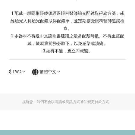
1.配戴一般隱形眼鏡須經過眼科醫師驗光配鏡取得處方箋，或
經驗光人員驗光配鏡取得配鏡單，並定期接受眼科醫師追蹤檢
查。
2.本器材不得逾中文說明書建議之最常配戴時數、不得重複配
戴，於就寢前務必取下，以免感染或潰瘍。
3.如有不適，應立即就醫。
$
TWD
繁體中文
提醒您，我們不會以電話或簡訊方式通知變更付款方式。
All rights reserved. Kagalens, © Kagalens 2024.